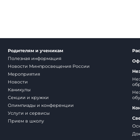
Родителям и ученикам
Ра
Полезная информация
Оф
Новости Минпросвещения России
Не
Мероприятия
Нез
Новости
обр
Каникулы
Нез
Секции и кружки
об
Олимпиады и конференции
Ко
Услуги и сервисы
Св
Прием в школу
Ос
До