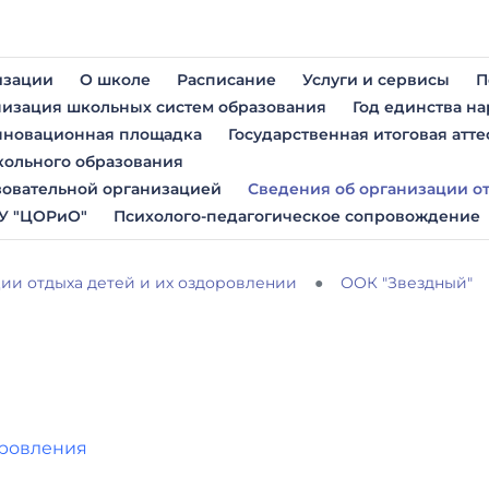
изации
О школе
Расписание
Услуги и сервисы
П
изация школьных систем образования
Год единства н
новационная площадка
Государственная итоговая атте
кольного образования
зовательной организацией
Сведения об организации о
У "ЦОРиО"
Психолого-педагогическое сопровождение
ии отдыха детей и их оздоровлении
ООК "Звездный"
оровления