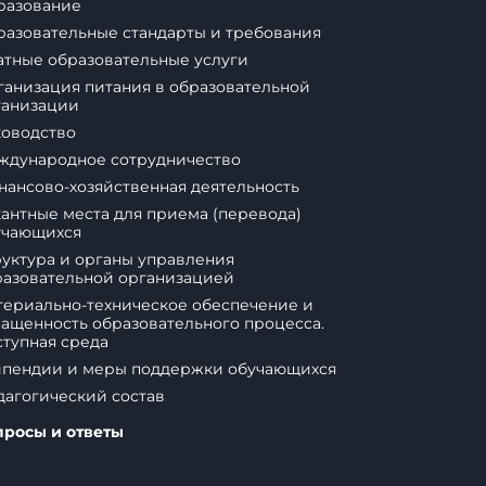
разование
азовательные стандарты и требования
атные образовательные услуги
анизация питания в образовательной
ганизации
ководство
ждународное сотрудничество
ансово-хозяйственная деятельность
антные места для приема (перевода)
учающихся
уктура и органы управления
разовательной организацией
териально-техническое обеспечение и
ащенность образовательного процесса.
тупная среда
ипендии и меры поддержки обучающихся
агогический состав
просы и ответы