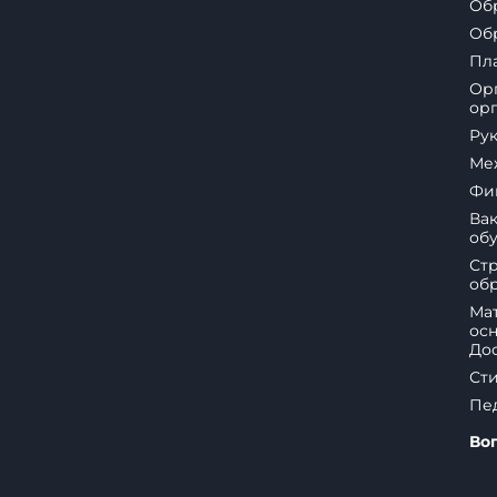
Об
Обр
Пл
Орг
ор
Ру
Ме
Фин
Вак
об
Стр
об
Ма
осн
Дос
Ст
Пед
Во